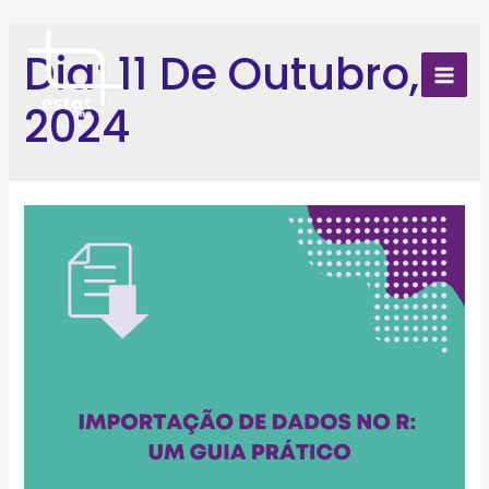
Skip
to
Dia:
11 De Outubro,
content
Mai
2024
Men