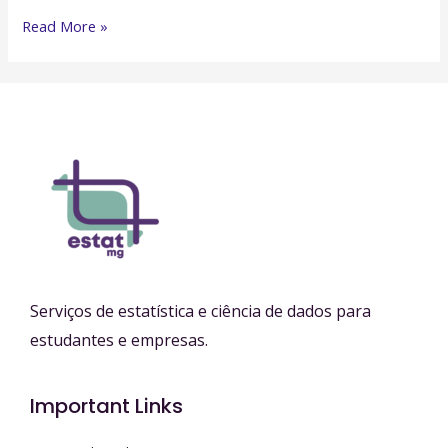
Importação
Read More »
de
Dados
no
R:
Um
Guia
Prático
Serviços de estatística e ciência de dados para
estudantes e empresas.
Important Links