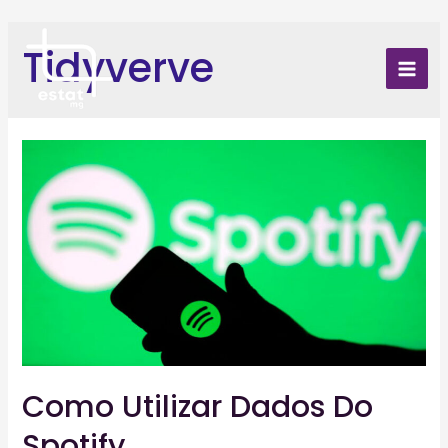
Skip
to
Tidyverve
content
Mai
Men
Como Utilizar Dados Do
Spotify