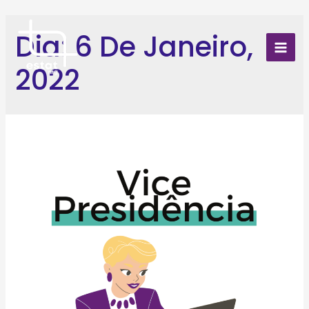
Skip
to
Dia:
6 De Janeiro,
content
Mai
2022
Men