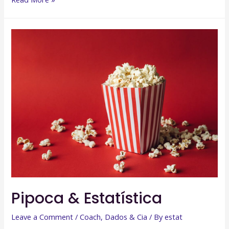
de
dados
na
vida
cotidiana
Pipoca & Estatística
Leave a Comment
/
Coach
,
Dados & Cia
/ By
estat